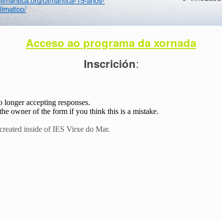
Acceso ao programa da xornada
Inscrición
: